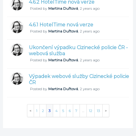
4.6.2 HotelTime nová verze
Posted by
Martina Duřtová
,
2 years ago
4.6.1 HotelTime nová verze
Posted by
Martina Duřtová
,
2 years ago
Ukončení výpadku Cizinecké policie ČR -
webová služba
Posted by
Martina Duřtová
,
2 years ago
Výpadek webové služby Cizinecké policie
ČR
Posted by
Martina Duřtová
,
2 years ago
1
2
3
4
5
6
7
…
12
13