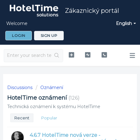
Zákaznický portál
Welcome
English
LOGIN
SIGN UP
Discussions
Oznámení
HotelTime oznámení
126
Technická oznámení k systému HotelTime
Recent
Popular
4.6.7 HotelTime nová verze -