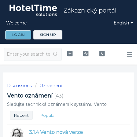
Zákaznický portál
Welcome
English
LOGIN
SIGN UP
Discussions
Oznámení
Vento oznámení
43
Sledujte technická oznámení k systému Vento.
Recent
Popular
3.1.4 Vento nová verze