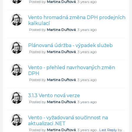
Posted by
Martina Duřtová
,
3 years ago
Vento hromadná změna DPH prodejních
kalkulací
Posted by
Martina Duřtová
,
3 years ago
Plánovaná údržba - výpadek služeb
Posted by
Martina Duřtová
,
3 years ago
Vento - přehled navrhovaných změn
DPH
Posted by
Martina Duřtová
,
3 years ago
3.1.3 Vento nová verze
Posted by
Martina Duřtová
,
3 years ago
Vento - vyžadovaná součinnost na
aktualizaci .NET
Posted by
Martina Duřtová
,
3 years ago
,
Last Reply
by Martina Duřtová