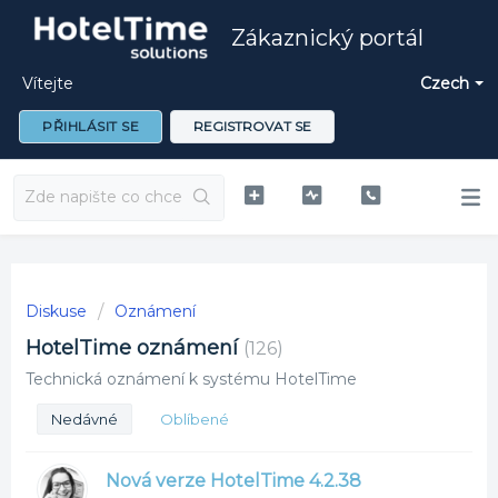
Zákaznický portál
Vítejte
Czech
PŘIHLÁSIT SE
REGISTROVAT SE
Diskuse
Oznámení
HotelTime oznámení
126
Technická oznámení k systému HotelTime
Nedávné
Oblíbené
Nová verze HotelTime 4.2.38