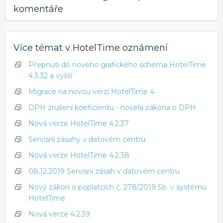
komentáře
Více témat v
HotelTime oznámení
Přepnutí do nového grafického schéma HotelTime
4.3.32 a vyšší
Migrace na novou verzi HotelTime 4
DPH zrušení koeficientu - novela zákona o DPH
Nová verze HotelTime 4.2.37
Servisní zásahy v datovém centru
Nová verze HotelTime 4.2.38
08.12.2019 Servisní zásah v datovém centru
Nový zákon o poplatcích č. 278/2019 Sb. v systému
HotelTime
Nová verze 4.2.39