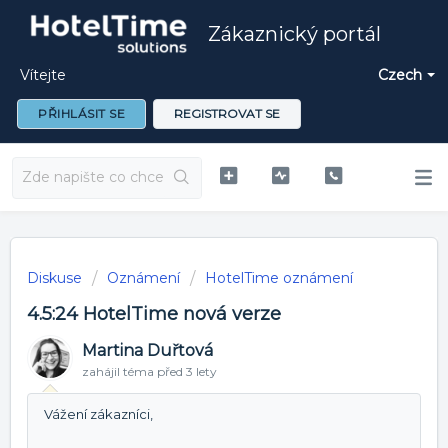
Zákaznický portál
Vítejte
Czech
PŘIHLÁSIT SE
REGISTROVAT SE
Diskuse
Oznámení
HotelTime oznámení
4.5:24 HotelTime nová verze
Martina Duřtová
zahájil téma
před 3 lety
Vážení zákazníci,