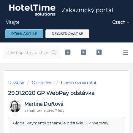
Zákaznický portál
Vítejte
Czech
PŘIHLÁSIT SE
REGISTROVAT SE
Diskuse
Oznámení
Libero oznámení
29.01.2020 GP WebPay odstávka
Martina Duřtová
zahájil téma
před 7 lety
Global Payments oznamuje odstávku GP WebPay: