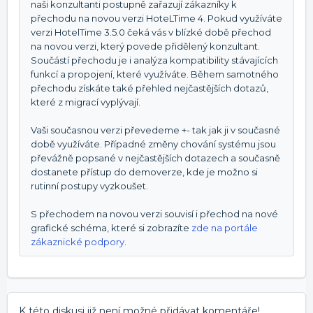
naši konzultanti postupně zařazují zákazníky k
přechodu na novou verzi HoteLTime 4. Pokud využíváte
verzi HotelTime 3.5.0 čeká vás v blízké době přechod
na novou verzi, který povede přidělený konzultant.
Součástí přechodu je i analýza kompatibility stávajících
funkcí a propojení, které využíváte. Během samotného
přechodu získáte také přehled nejčastějších dotazů,
které z migrací vyplývají.
Vaši současnou verzi převedeme +- tak jak ji v současné
době využíváte. Případné změny chování systému jsou
převážně popsané v nejčastějších dotazech a současně
dostanete přístup do demoverze, kde je možno si
rutinní postupy vyzkoušet.
S přechodem na novou verzi souvisí i přechod na nové
grafické schéma, které si zobrazíte
zde na portále
zákaznické podpory
.
K této diskusi již není možné přidávat komentáře!