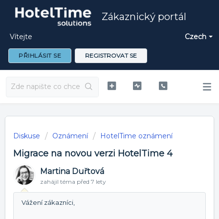
Zákaznický portál
Vítejte
Czech
PŘIHLÁSIT SE
REGISTROVAT SE
Diskuse
Oznámení
HotelTime oznámení
Migrace na novou verzi HotelTime 4
Martina Duřtová
zahájil téma
před 7 lety
Vážení zákazníci,