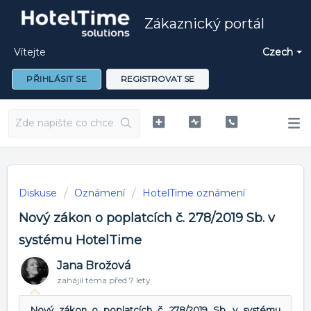
Zákaznický portál
Vítejte
Czech
PŘIHLÁSIT SE
REGISTROVAT SE
Diskuse
Oznámení
HotelTime oznámení
Nový zákon o poplatcích č. 278/2019 Sb. v
systému HotelTime
Jana Brožová
zahájil téma
před 7 lety
Nový zákon o poplatcích č. 278/2019 Sb. v systému