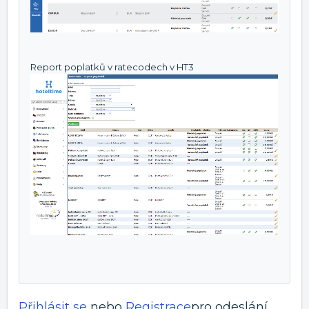
Report poplatků v ratecodech v HT3
Přihlásit se
nebo
Registrace
pro odeslání