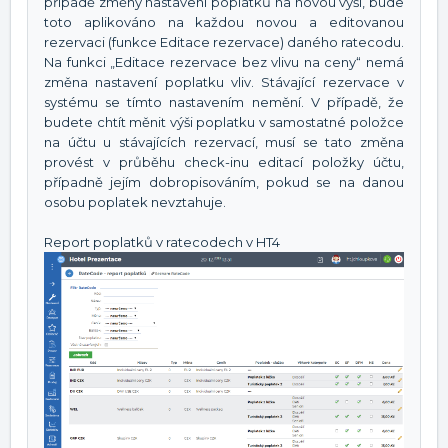
případě změny nastavení poplatků na novou výši, bude
toto aplikováno na každou novou a editovanou
rezervaci (funkce Editace rezervace) daného ratecodu.
Na funkci „Editace rezervace bez vlivu na ceny“ nemá
změna nastavení poplatku vliv. Stávající rezervace v
systému se tímto nastavením nemění. V případě, že
budete chtít měnit výši poplatku v samostatné položce
na účtu u stávajících rezervací, musí se tato změna
provést v průběhu check-inu editací položky účtu,
případně jejím dobropisováním, pokud se na danou
osobu poplatek nevztahuje.
Report poplatků v ratecodech v HT4