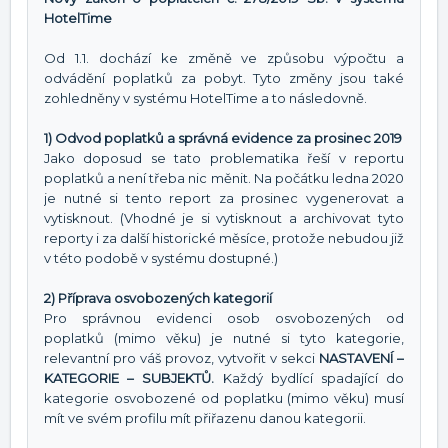
HotelTime
Od 1.1. dochází ke změně ve způsobu výpočtu a
odvádění poplatků za pobyt. Tyto změny jsou také
zohledněny v systému HotelTime a to následovně.
1) Odvod poplatků a správná evidence za prosinec 2019
Jako doposud se tato problematika řeší v reportu
poplatků a není třeba nic měnit. Na počátku ledna 2020
je nutné si tento report za prosinec vygenerovat a
vytisknout. (Vhodné je si vytisknout a archivovat tyto
reporty i za další historické měsíce, protože nebudou již
v této podobě v systému dostupné.)
2) Příprava osvobozených kategorií
Pro správnou evidenci osob osvobozených od
poplatků (mimo věku) je nutné si tyto kategorie,
relevantní pro váš provoz, vytvořit v sekci
NASTAVENÍ –
KATEGORIE – SUBJEKTŮ.
Každý bydlící spadající do
kategorie osvobozené od poplatku (mimo věku) musí
mít ve svém profilu mít přiřazenu danou kategorii.