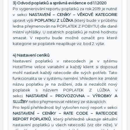
3) Odvod poplatků a správná evidence od 1.1.2020
Po vygenerování reportu poplatků za rok 2019 je nutné
v sekci
NASTAVENÍ – CENÍKY – VĚKOVÉ KATEGORIE
upravit výši
POPLATKU Z LŮŽKA
(který bude v průběhu
ledna přejmenován na POPLATEK Z POBYTU) dle dané
místní vyhlášky. U ostatních poplatků je nutné hodnotu
smazat. V reportu bude možné označit pro které
kategorie se poplatek neaplikuje viz. bod 2. výše.
4) Nastavení ceníků
Nastavení poplatků v ratecodech je v sytému
HotelTime velice variabilní a každý klient si doposud
mohl nastavit každý ratecode dle svých potřeb. Tato
funkcionalita se v systému nemění. Vhledem ke změně
názvu poplatku je na zvážení, zda si nezaložit nový
poplatek s názvem POPLATEK Z LŮŽKA v
sekci
NASTAVENÍ – PROVOZOVNA – VÝROBKY A
SLUŽBY
nebo přejmenovat některý ze stávajících.
Pro lepší přehlednost byl vytvořen nový report v sekci
N
ASTAVENÍ – CENÍKY – RATE CODE
–
RATECODE
REPORT POPLATKŮ
, který přehledně ukazuje aktuální
nastavení poplatků u všech ratecodů (viz obr níže). V