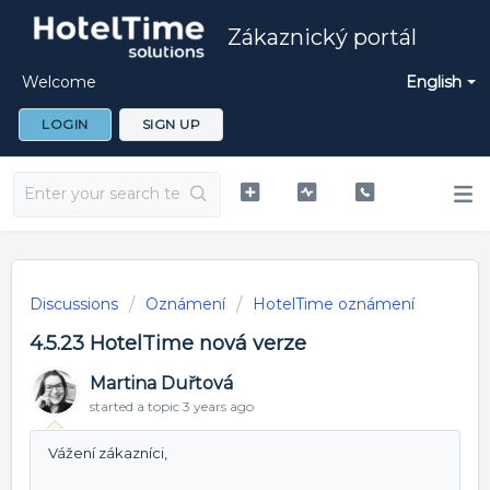
Zákaznický portál
Welcome
English
LOGIN
SIGN UP
Discussions
Oznámení
HotelTime oznámení
4.5.23 HotelTime nová verze
Martina Duřtová
started a topic
3 years ago
Vážení zákazníci,