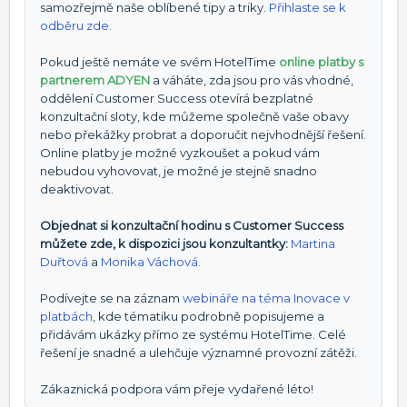
samozřejmě naše oblíbené tipy a triky.
Přihlaste se k
odběru zde.
Pokud ještě nemáte ve svém HotelTime
online platby s
partnerem ADYEN
a váháte, zda jsou pro vás vhodné,
oddělení Customer Success otevírá bezplatné
konzultační sloty, kde můžeme společně vaše obavy
nebo překážky probrat a doporučit nejvhodnější řešení.
Online platby je možné vyzkoušet a pokud vám
nebudou vyhovovat, je možné je stejně snadno
deaktivovat.
Objednat si konzultační hodinu s Customer Success
můžete zde, k dispozici jsou konzultantky:
Martina
Duřtová
a
Monika Váchová.
Podívejte se na záznam
webináře na téma Inovace v
platbách
, kde tématiku podrobně popisujeme a
přidávám ukázky přímo ze systému HotelTime. Celé
řešení je snadné a ulehčuje významné provozní zátěži.
Zákaznická podpora vám přeje vydařené léto!