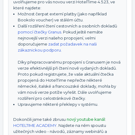
uvolňujeme pro vás novou verzi HotelTime 4.5.23, ve
které najdete:
Možnost čerpat externí platby (jako například
Bookolo voucher) ve stálém účtu.
Další rozšíření čtení cestovních a osobních dokladů
pomocí čtečky Granus
. Pokud ještě nemáte
nejnovejší verzi našeho propojení, velmi
doporučujeme
zadat požadavek na naši
zákaznickou podporu.
Díky přepracovanému propojení s Granusem je nová
verze efektivnější při čtení nově vydaných dokladů.
Proto pokud registrujete, že vaše aktuální čtečka
propojená do HotelTime nepřečte některé
německé, italské a francouzské doklady, mohla by
vám nová verze potíže vyřešit. Dále uvolňujeme
rozšíření pro celostránkové čtečky.
Upravujeme některé překlepy v systému.
Dokončili jsme také zbrusu
nový youtube kanál
:
HOTELTIME ACADEMY
. Najdete na něm spoustu
užitečných video - návodů, záznamy webinářů a