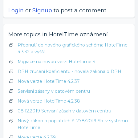
Login
or
Signup
to post a comment
More topics in
HotelTime oznámení
Přepnutí do nového grafického schéma HotelTime
4.3.32 a vyšší
Migrace na novou verzi HotelTime 4
DPH zrušení koeficientu - novela zákona o DPH
Nová verze HotelTime 4.2.37
Servisní zásahy v datovém centru
Nová verze HotelTime 4.2.38
08.12.2019 Servisní zásah v datovém centru
Nový zákon o poplatcích č. 278/2019 Sb. v systému
HotelTime
Nová verze 4.2.39