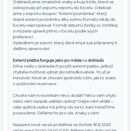
Odstranili jsme zmatečné znaky a kusy kódu, které se
zobrazovaly při exportu reportu do Excelu. Odebrali
jsme z exportu sloupec "Externí poznámka", který
stejně externí poznámku díky svému formátu nikdy do
Excelu nepropisoval. Formát datumů (tečky vs. lomítka)
si můžete upravit přímo v Excelu podle svých
preferencí.
Výsledkem je export, který dává smysl a je připravený k
dalšímu zpracování.
Externí platba funguje jako po másle i u dokladů
Dříve nešlo v dokladech použít externí platbu, jelikož
chyběla možnost vybrat zprostředkovatele. To už je
minulostí. Nově se chování sjednotilo s tím, jak to znáte
z vyúčtování rezervace.
Chcete nám k novinkám něco dodat? Něco vám chybí,
nebo vám naopak udělalo radost? Dejte nám vědět –
vaše zpětná vazba má přímý vliv na to, kam HotelTime
posouváme. Děláme ho pro vás. A taky s vámi.
Nasazení nové verze proběhne ve čtvrtek 18.12.2025
večer mezi 20:00–23:00 (CET). Během této doby může