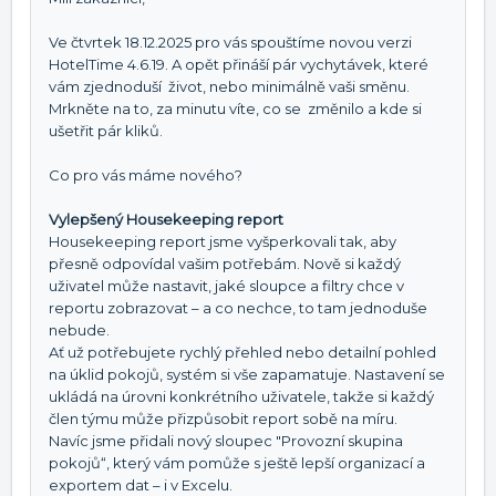
Ve čtvrtek 18.12.2025 pro vás spouštíme novou verzi
HotelTime 4.6.19. A opět přináší pár vychytávek, které
vám zjednoduší život, nebo minimálně vaši směnu.
Mrkněte na to, za minutu víte, co se změnilo a kde si
ušetřit pár kliků.
Co pro vás máme nového?
Vylepšený Housekeeping report
Housekeeping report jsme vyšperkovali tak, aby
přesně odpovídal vašim potřebám. Nově si každý
uživatel může nastavit, jaké sloupce a filtry chce v
reportu zobrazovat – a co nechce, to tam jednoduše
nebude.
Ať už potřebujete rychlý přehled nebo detailní pohled
na úklid pokojů, systém si vše zapamatuje. Nastavení se
ukládá na úrovni konkrétního uživatele, takže si každý
člen týmu může přizpůsobit report sobě na míru.
Navíc jsme přidali nový sloupec "Provozní skupina
pokojů“, který vám pomůže s ještě lepší organizací a
exportem dat – i v Excelu.