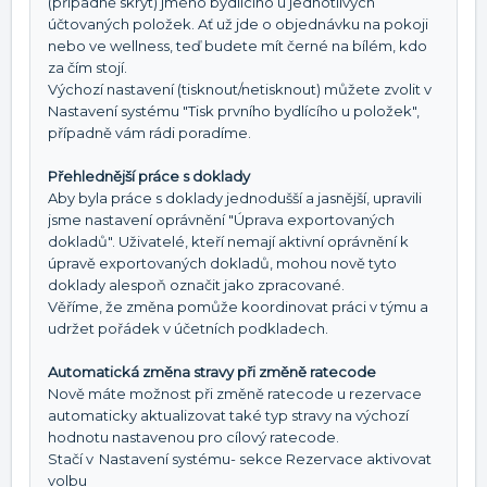
(případně skrýt) jméno bydlícího u jednotlivých
účtovaných položek. Ať už jde o objednávku na pokoji
nebo ve wellness, teď budete mít černé na bílém, kdo
za čím stojí.
Výchozí nastavení (tisknout/netisknout) můžete zvolit v
Nastavení systému "Tisk prvního bydlícího u položek",
případně vám rádi poradíme.
Přehlednější práce s doklady
Aby byla práce s doklady jednodušší a jasnější, upravili
jsme nastavení oprávnění "Úprava exportovaných
dokladů". Uživatelé, kteří nemají aktivní oprávnění k
úpravě exportovaných dokladů, mohou nově tyto
doklady alespoň označit jako zpracované.
Věříme, že změna pomůže koordinovat práci v týmu a
udržet pořádek v účetních podkladech.
Automatická změna stravy při změně ratecode
Nově máte možnost při změně ratecode u rezervace
automaticky aktualizovat také typ stravy na výchozí
hodnotu nastavenou pro cílový ratecode.
Stačí v Nastavení systému- sekce Rezervace aktivovat
volbu