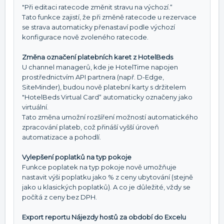
"Při editaci ratecode změnit stravu na výchozí.“
Tato funkce zajistí, že při změně ratecode u rezervace
se strava automaticky přenastaví podle výchozí
konfigurace nově zvoleného ratecode.
Změna označení platebních karet z HotelBeds
U channel managerů, kde je HotelTime napojen
prostřednictvím API partnera (např. D-Edge,
SiteMinder), budou nově platební karty s držitelem
"HotelBeds Virtual Card“ automaticky označeny jako
virtuální.
Tato změna umožní rozšíření možností automatického
zpracování plateb, což přináší vyšší úroveň
automatizace a pohodlí.
Vylepšení poplatků na typ pokoje
Funkce poplatek na typ pokoje nově umožňuje
nastavit výši poplatku jako % z ceny ubytování (stejně
jako u klasických poplatků). A co je důležité, vždy se
počítá z ceny bez DPH.
Export reportu Nájezdy hostů za období do Excelu