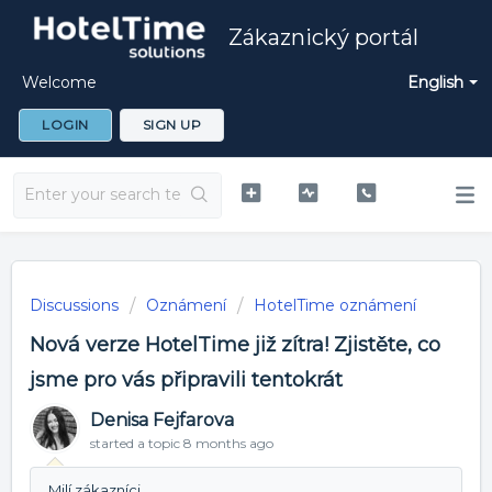
Zákaznický portál
Welcome
English
LOGIN
SIGN UP
Discussions
Oznámení
HotelTime oznámení
Nová verze HotelTime již zítra! Zjistěte, co
jsme pro vás připravili tentokrát
Denisa Fejfarova
started a topic
8 months ago
Milí zákazníci,