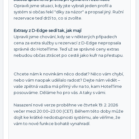
Opravili jsme situaci, kdy jste vybrali jeden profil a
systém si občas řekl "díky za názor" a propsal jiný. Ruční
rezervace teď drží to, co si zvolíte.
Extrasy z D-Edge sedí tak, jak mají
Upravili jsme chování, kdy se v některých případech
cena za extra služby u rezervací z D-Edge nepropsala
správně do HotelTime. Teď už se správné ceny extras
nebudou občas ztrácet po cestě jako kufr na přestupu.
Chcete nám k novinkám něco dodat? Něco vám chybí,
nebo vám naopak udělalo radost? Dejte nám vědět –
vaše zpětná vazba má přímý vliv na to, kam HotelTime
posouváme. Děláme ho pro vás. A taky s vámi.
Nasazení nové verze proběhne ve čtvrtek 19. 2. 2026
večer mezi 20:00–23:00 (CET). Během této doby může
dojít ke krátké nedostupnosti systému, ale věříme, že
vám to nové funkce bohatě vynahradí.