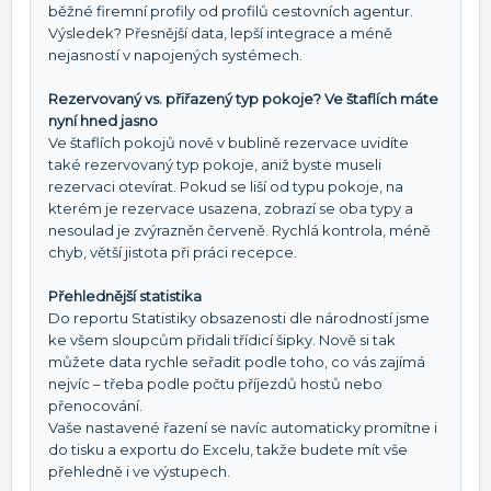
běžné firemní profily od profilů cestovních agentur.
Výsledek? Přesnější data, lepší integrace a méně
nejasností v napojených systémech.
Rezervovaný vs. přiřazený typ pokoje? Ve štaflích máte
nyní hned jasno
Ve štaflích pokojů nově v bublině rezervace uvidíte
také rezervovaný typ pokoje, aniž byste museli
rezervaci otevírat. Pokud se liší od typu pokoje, na
kterém je rezervace usazena, zobrazí se oba typy a
nesoulad je zvýrazněn červeně. Rychlá kontrola, méně
chyb, větší jistota při práci recepce.
Přehlednější statistika
Do reportu Statistiky obsazenosti dle národností jsme
ke všem sloupcům přidali třídicí šipky. Nově si tak
můžete data rychle seřadit podle toho, co vás zajímá
nejvíc – třeba podle počtu příjezdů hostů nebo
přenocování.
Vaše nastavené řazení se navíc automaticky promítne i
do tisku a exportu do Excelu, takže budete mít vše
přehledně i ve výstupech.