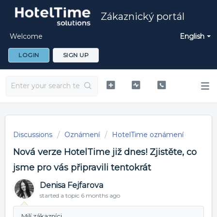
Zákaznický portál
Welcome
English
LOGIN
SIGN UP
Discussions
Oznámení
HotelTime oznámení
Nová verze HotelTime již dnes! Zjistěte, co
jsme pro vás připravili tentokrát
Denisa Fejfarova
started a topic
6 months ago
Milí zákazníci,