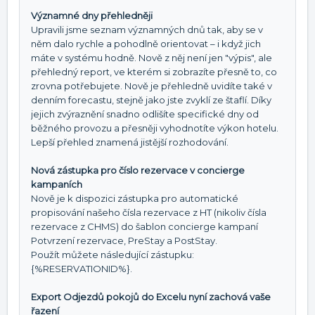
Významné dny přehledněji
Upravili jsme seznam významných dnů tak, aby se v
něm dalo rychle a pohodlně orientovat – i když jich
máte v systému hodně. Nově z něj není jen "výpis", ale
přehledný report, ve kterém si zobrazíte přesně to, co
zrovna potřebujete. Nově je přehledně uvidíte také v
denním forecastu, stejně jako jste zvyklí ze štaflí. Díky
jejich zvýraznění snadno odlišíte specifické dny od
běžného provozu a přesněji vyhodnotíte výkon hotelu.
Lepší přehled znamená jistější rozhodování.
Nová zástupka pro číslo rezervace v concierge
kampaních
Nově je k dispozici zástupka pro automatické
propisování našeho čísla rezervace z HT (nikoliv čísla
rezervace z CHMS) do šablon concierge kampaní
Potvrzení rezervace, PreStay a PostStay.
Použít můžete následující zástupku:
{%RESERVATIONID%}.
Export Odjezdů pokojů do Excelu nyní zachová vaše
řazení