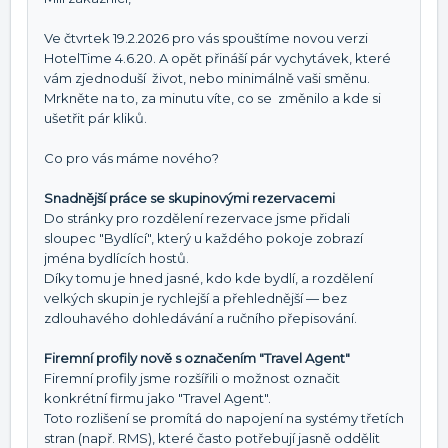
Ve čtvrtek 19.2.2026 pro vás spouštíme novou verzi
HotelTime 4.6.20. A opět přináší pár vychytávek, které
vám zjednoduší život, nebo minimálně vaši směnu.
Mrkněte na to, za minutu víte, co se změnilo a kde si
ušetřit pár kliků.
Co pro vás máme nového?
Snadnější práce se skupinovými rezervacemi
Do stránky pro rozdělení rezervace jsme přidali
sloupec "Bydlící", který u každého pokoje zobrazí
jména bydlících hostů.
Díky tomu je hned jasné, kdo kde bydlí, a rozdělení
velkých skupin je rychlejší a přehlednější — bez
zdlouhavého dohledávání a ručního přepisování.
Firemní profily nově s označením "Travel Agent"
Firemní profily jsme rozšířili o možnost označit
konkrétní firmu jako "Travel Agent".
Toto rozlišení se promítá do napojení na systémy třetích
stran (např. RMS), které často potřebují jasně oddělit