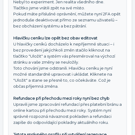
Nebyl to experiment. Jen realita všedního dne.
Tlačítko jsme vrátili zpět na své místo.
Pokud máte příslušné oprávnění, můžete nyní 2FA opět
jednoduše deaktivovat přímo ze seznamu uživatelů –
bez obcházení systému a bez pátrání.
Hlavičku ceníku lze opět bez obav editovat
U hlavičky ceníků docházelo k nepříjemné situaci – i
bez provedení jakýchkoli změn stačilo kliknout na
tlačítko "Uložit" a systém vás přesměroval na výchozí
stránku a vaše změny se neuložily.
Toto chování jsme odstranili. Hlavičku ceníku je nyní
možné standardně upravovat i ukládat. Kliknete na
"Uložit" a stane se přesně to, co očekáváte. Což je
občas příjemná změna.
Refundace při přechodu mezi roky nyní bez chyb
Upravili jsme zpracování refundací přes platební bránu a
online kartou při přechodu mezi roky. Systém nyní
správně rozpozná návaznost pokladen a refundaci
zapíše do odpovídající pokladny aktuálního roku.
Jistota správného profilu při vytváření rezervace