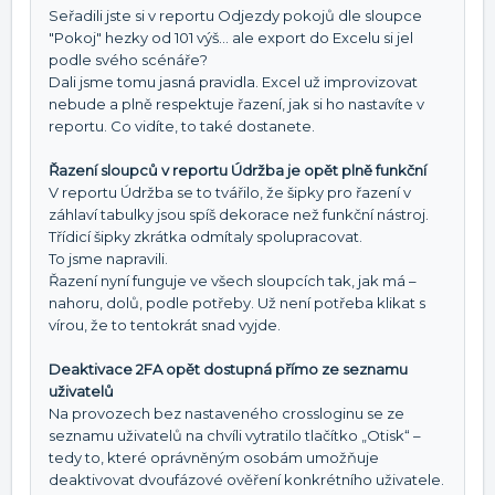
Seřadili jste si v reportu Odjezdy pokojů dle sloupce
"Pokoj" hezky od 101 výš… ale export do Excelu si jel
podle svého scénáře?
Dali jsme tomu jasná pravidla. Excel už improvizovat
nebude a plně respektuje řazení, jak si ho nastavíte v
reportu. Co vidíte, to také dostanete.
Řazení sloupců v reportu Údržba je opět plně funkční
V reportu Údržba se to tvářilo, že šipky pro řazení v
záhlaví tabulky jsou spíš dekorace než funkční nástroj.
Třídicí šipky zkrátka odmítaly spolupracovat.
To jsme napravili.
Řazení nyní funguje ve všech sloupcích tak, jak má –
nahoru, dolů, podle potřeby. Už není potřeba klikat s
vírou, že to tentokrát snad vyjde.
Deaktivace 2FA opět dostupná přímo ze seznamu
uživatelů
Na provozech bez nastaveného crossloginu se ze
seznamu uživatelů na chvíli vytratilo tlačítko „Otisk“ –
tedy to, které oprávněným osobám umožňuje
deaktivovat dvoufázové ověření konkrétního uživatele.