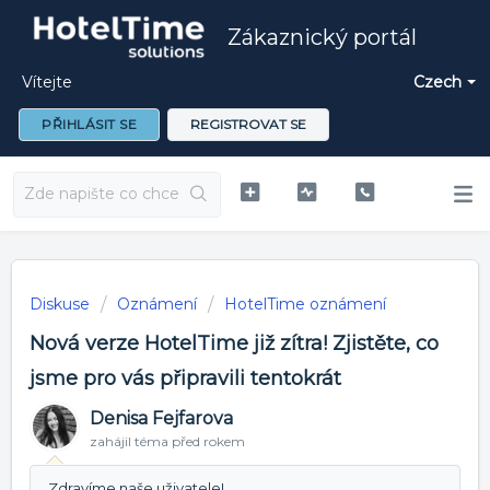
Zákaznický portál
Vítejte
Czech
PŘIHLÁSIT SE
REGISTROVAT SE
Diskuse
Oznámení
HotelTime oznámení
Nová verze HotelTime již zítra! Zjistěte, co
jsme pro vás připravili tentokrát
Denisa Fejfarova
zahájil téma
před rokem
Zdravíme naše uživatele!