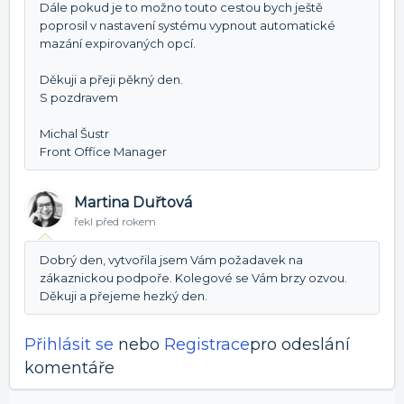
Dále pokud je to možno touto cestou bych ještě
poprosil v nastavení systému vypnout automatické
mazání expirovaných opcí.
Děkuji a přeji pěkný den.
S pozdravem
Michal Šustr
Front Office Manager
Martina Duřtová
řekl
před rokem
Dobrý den, vytvořila jsem Vám požadavek na
zákaznickou podpoře. Kolegové se Vám brzy ozvou.
Děkuji a přejeme hezký den.
Přihlásit se
nebo
Registrace
pro odeslání
komentáře