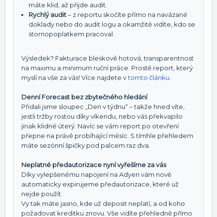
máte klid, až přijde audit.
Rychlý audit
– z reportu skočíte přímo na navázané
doklady nebo do audit logu a okamžitě vidíte, kdo se
stornopoplatkem pracoval.
Výsledek? Fakturace bleskově hotová, transparentnost
na maximu a minimum ruční práce. Prostě report, který
myslí na vše za vás! Více najdete v
tomto článku
.
Denní Forecast bez zbytečného hledání
Přidali jsme sloupec „Den v týdnu“ – takže hned víte,
jestli tržby rostou díky víkendu, nebo vás překvapilo
jinak klidné úterý. Navíc se vám report po otevření
přepne na právě probíhající měsíc. S tímhle přehledem
máte sezónní špičky pod palcem raz dva.
Neplatné předautorizace nyní vyřešíme za vás
Díky vylepšenému napojení na Adyen vám nově
automaticky expirujeme předautorizace, které už
nejde použít.
Vy tak máte jasno, kde už deposit neplatí, a od koho
požadovat kreditku znovu. Vše vidíte přehledně přímo