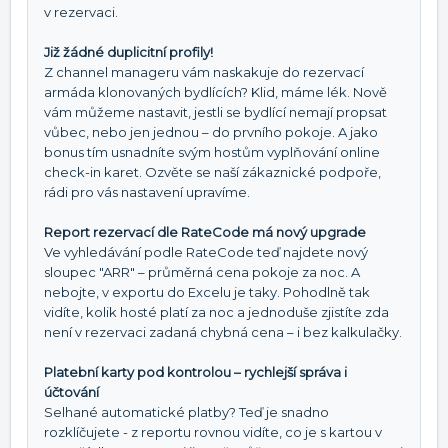
v rezervaci.
Již žádné duplicitní profily!
Z channel manageru vám naskakuje do rezervací
armáda klonovaných bydlících? Klid, máme lék. Nově
vám můžeme nastavit, jestli se bydlící nemají propsat
vůbec, nebo jen jednou – do prvního pokoje. A jako
bonus tím usnadníte svým hostům vyplňování online
check-in karet. Ozvěte se naší zákaznické podpoře,
rádi pro vás nastavení upravíme.
Report rezervací dle RateCode má nový upgrade
Ve vyhledávání podle RateCode teď najdete nový
sloupec "ARR" – průměrná cena pokoje za noc. A
nebojte, v exportu do Excelu je taky. Pohodlně tak
vidíte, kolik hosté platí za noc a jednoduše zjistíte zda
není v rezervaci zadaná chybná cena – i bez kalkulačky.
Platební karty pod kontrolou – rychlejší správa i
účtování
Selhané automatické platby? Teď je snadno
rozklíčujete - z reportu rovnou vidíte, co je s kartou v