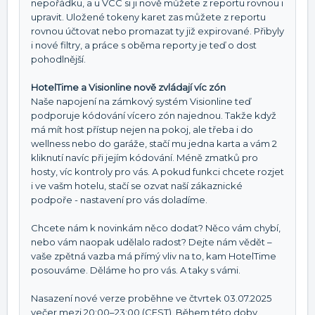
nepořádku, a u VCC si ji nově můžete z reportu rovnou i
upravit. Uložené tokeny karet zas můžete z reportu
rovnou účtovat nebo promazat ty již expirované. Přibyly
i nové filtry, a práce s oběma reporty je teď o dost
pohodlnější.
HotelTime a Visionline nově zvládají víc zón
Naše napojení na zámkový systém Visionline teď
podporuje kódování vícero zón najednou. Takže když
má mít host přístup nejen na pokoj, ale třeba i do
wellness nebo do garáže, stačí mu jedna karta a vám 2
kliknutí navíc při jejím kódování. Méně zmatků pro
hosty, víc kontroly pro vás. A pokud funkci chcete rozjet
i ve vašm hotelu, stačí se ozvat naší zákaznické
podpoře - nastavení pro vás doladíme.
Chcete nám k novinkám něco dodat? Něco vám chybí,
nebo vám naopak udělalo radost? Dejte nám vědět –
vaše zpětná vazba má přímý vliv na to, kam HotelTime
posouváme. Děláme ho pro vás. A taky s vámi.
Nasazení nové verze proběhne ve čtvrtek 03.07.2025
večer mezi 20:00–23:00 (CEST). Během této doby