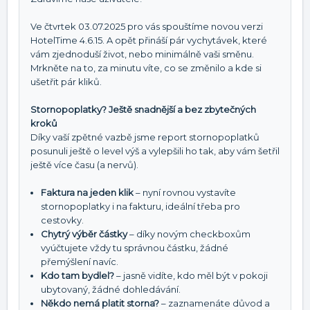
Ve čtvrtek 03.07.2025 pro vás spouštíme novou verzi
HotelTime 4.6.15. A opět přináší pár vychytávek, které
vám zjednoduší život, nebo minimálně vaši směnu.
Mrkněte na to, za minutu víte, co se změnilo a kde si
ušetřit pár kliků.
Stornopoplatky? Ještě snadnější a bez zbytečných
kroků
Díky vaší zpětné vazbě jsme report stornopoplatků
posunuli ještě o level výš a vylepšili ho tak, aby vám šetřil
ještě více času (a nervů).
Faktura na jeden klik
– nyní rovnou vystavíte
stornopoplatky i na fakturu, ideální třeba pro
cestovky.
Chytrý výběr částky
– díky novým checkboxům
vyúčtujete vždy tu správnou částku, žádné
přemýšlení navíc.
Kdo tam bydlel?
– jasně vidíte, kdo měl být v pokoji
ubytovaný, žádné dohledávání.
Někdo nemá platit storna?
– zaznamenáte důvod a