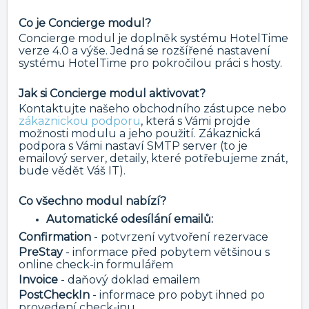
Co je Concierge modul?
Concierge modul je doplněk systému HotelTime
verze 4.0 a výše. Jedná se rozšířené nastavení
systému HotelTime pro pokročilou práci s hosty.
Jak si Concierge modul aktivovat?
Kontaktujte našeho obchodního zástupce nebo
zákaznickou podporu
, která s Vámi projde
možnosti modulu a jeho použití. Zákaznická
podpora s Vámi nastaví SMTP server (to je
emailový server, detaily, které potřebujeme znát,
bude vědět Váš IT).
Co všechno modul nabízí?
Automatické odesílání emailů:
Confirmation
- potvrzení vytvoření rezervace
PreStay
- informace před pobytem většinou s
online check-in formulářem
Invoice
- daňový doklad emailem
PostCheckIn
- informace pro pobyt ihned po
provedení check-inu