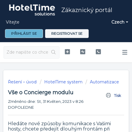
Zákaznický portál
Vítejte
Czech
PŘIHLÁSIT SE
REGISTROVAT SE
Řešení – úvod
HotelTime system
Automatizace
Vše o Concierge modulu
Tisk
Změněno dne: St, 31 Květen, 2023 v 8:26
DOPOLEDNE
Hledáte nové způsoby komunikace s Vašimi
hosty, chcete předejít dlouhým frontám při