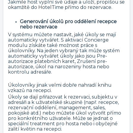
Jakmile host vyplní své údaje a uloží, propíšou se
okamžitě do HotelTime přímo do rezervace.
Generování úkolů pro oddělení recepce
nebo rezervace
V systému můžete nastavit, jaké úkoly se mají
automaticky vytvářet. S aktivací Concierge
modulu získáte také možnost práce s
úkolovníky. Na jeden vybraný tak může systém
automaticky vytvářet úkoly jako jsou Pre-
autorizace platebních karet, Zrušení pre-
autorizace, úkol na narozeniny hosta nebo
kontrolu adresáře.
Úkolovníky jinak velmi dobře nahradí knihu
vzkazů na recepci.
Úkoly se dají přiřazovat k rezervaci, subjektu v
adresáři a k uživatelské skupině (např. recepce,
rezervační oddělení, management, sales,
pokojské atd.) nebo můžete úkol vytvořit přímo
pro konkrétního uživatele. Může se jednat o
speciální treatment pro hosta nebo i obyčejné
zalití květin na recepci.