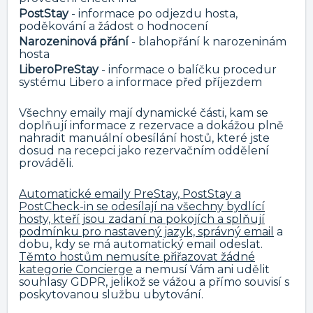
PostStay
- informace po odjezdu hosta,
poděkování a žádost o hodnocení
Narozeninová přání
- blahopřání k narozeninám
hosta
LiberoPreStay
- informace o balíčku procedur
systému Libero a informace před příjezdem
Všechny emaily mají dynamické části, kam se
doplňují informace z rezervace a dokážou plně
nahradit manuální obesílání hostů, které jste
dosud na recepci jako rezervačním oddělení
prováděli.
Automatické emaily PreStay, PostStay a
PostCheck-in se odesílají na všechny bydlící
hosty, kteří jsou zadaní na pokojích a splňují
podmínku pro nastavený jazyk, správný email
a
dobu, kdy se má automatický email odeslat.
Těmto hostům nemusíte přiřazovat žádné
kategorie Concierge
a nemusí Vám ani udělit
souhlasy GDPR, jelikož se vážou a přímo souvisí s
poskytovanou službu ubytování.