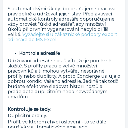
S automatickými úkoly doporučujeme pracovat
pravidelně a udržovat jejich stav. Před aktivací
automatické kontroly adresáře doporučujeme
vždy provést "úklid adresáře", aby množství
úkolů při prvním vygenerování nebylo příliš
velké.
Vyžádejte si u zákaznické podpory export
adresáře do MS Excel.
Kontrola adresáře
Udržování adresáře hostů víte, že je poměrně
složité. S profily pracuje velké množství
pracovníků a ti mohou vytvářet nesprávné
profily nebo duplicity. A proto Concierge usiluje o
dobrou kondici Vašeho adresáře. Jedině tak totiž
budete efektivně sledovat historii hostů a
předejdete duplicitním nebo nevyžádaným
emailům.
Kontroluje se tedy:
Duplicitní profily.
Profil, ve kterém chybí oslovení - to se dále
používá v automatických emailech.