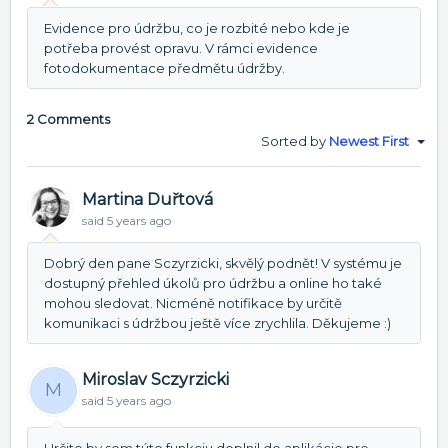
Evidence pro údržbu, co je rozbité nebo kde je
potřeba provést opravu. V rámci evidence
fotodokumentace předmětu údržby.
2 Comments
Sorted by
Newest First
Martina Duřtová
said
5 years ago
Dobrý den pane Sczyrzicki, skvělý podnět! V systému je
dostupný přehled úkolů pro údržbu a online ho také
mohou sledovat. Nicméně notifikace by určitě
komunikaci s údržbou ještě více zrychlila. Děkujeme :)
Miroslav Sczyrzicki
M
said
5 years ago
Určite by som túto funkciu doplnil do aplikácie pre