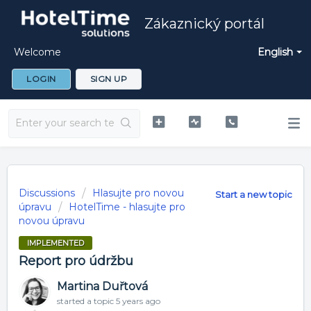
Zákaznický portál
Welcome
English
LOGIN
SIGN UP
Discussions
Hlasujte pro novou
Start a new topic
úpravu
HotelTime - hlasujte pro
novou úpravu
IMPLEMENTED
Report pro údržbu
Martina Duřtová
started a topic
5 years ago