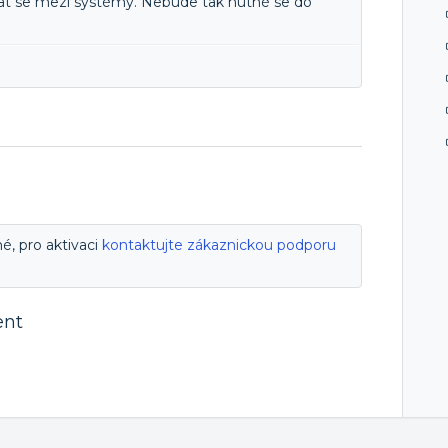
nat se mezi systémy. Nebude tak nutné se do
é, pro aktivaci
kontaktujte zákaznickou podporu
ent