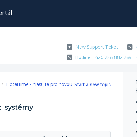
rtál
New Support Ticket
Hotline: +420 228 882 269, +
HotelTime - hlasujte pro novou
Start a new topic
zi systémy