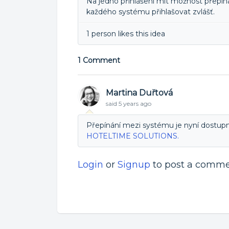
Na jedno přihlášení mít možnost přepí
každého systému přihlašovat zvlášť.
1 person likes this idea
1 Comment
Martina Duřtová
said
5 years ago
Přepínání mezi systému je nyní dostupn
HOTELTIME SOLUTIONS.
Login
or
Signup
to post a comm