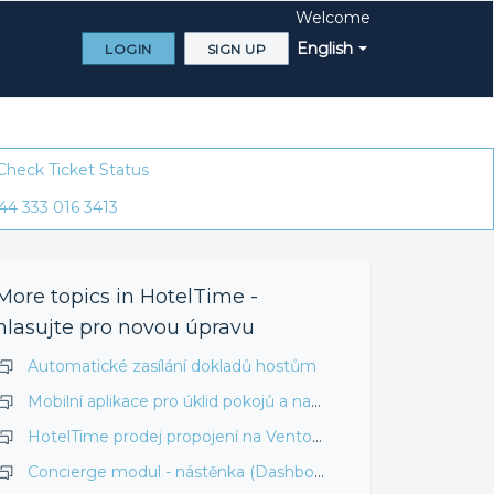
Welcome
English
LOGIN
SIGN UP
Check Ticket Status
44 333 016 3413
More topics in
HotelTime -
hlasujte pro novou úpravu
Automatické zasílání dokladů hostům
Mobilní aplikace pro úklid pokojů a natěžování minibarů
HotelTime prodej propojení na Vento sklady
Concierge modul - nástěnka (Dashboard)