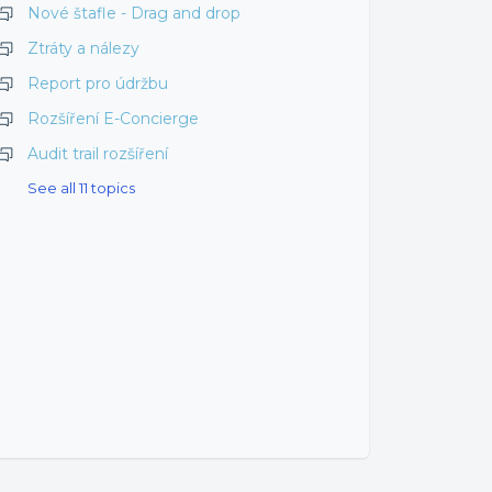
Nové štafle - Drag and drop
Ztráty a nálezy
Report pro údržbu
Rozšíření E-Concierge
Audit trail rozšíření
See all 11 topics