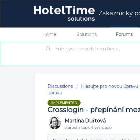
Zákaznický po
Home
Solutions
Forums
Discussions
Hlasujte pro novou úpravu
úpravu
IMPLEMENTED
Crosslogin - přepínání me
Martina Duřtová
started a topic
6 years ago