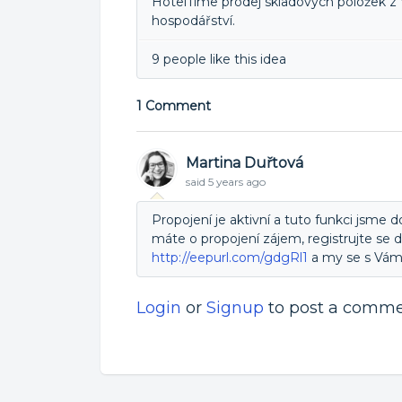
HotelTime prodej skladových položek z 
hospodářství.
9 people like this idea
1 Comment
Martina Duřtová
said
5 years ago
Propojení je aktivní a tuto funkci jsme d
máte o propojení zájem, registrujte s
http://eepurl.com/gdgRl1
a my se s Vámi
Login
or
Signup
to post a comm