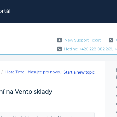
rtál
New Support Ticket
Hotline: +420 228 882 269, +
HotelTime - hlasujte pro novou
Start a new topic
í na Vento sklady