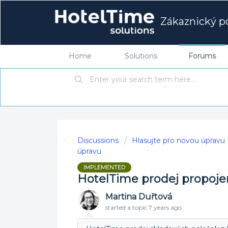
Zákaznický po
Home
Solutions
Forums
Discussions
Hlasujte pro novou úpravu
úpravu
IMPLEMENTED
HotelTime prodej propojen
Martina Duřtová
started a topic
7 years ago