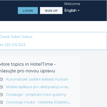
Welcome
English
LOGIN
SIGN UP
Check Ticket Status
44 333 016 3413
More topics in
HotelTime -
hlasujte pro novou úpravu
Automatické zasílání dokladů hostům
Mobilní aplikace pro úklid pokojů a natěžování minibarů
Crosslogin - přepínání mezi systémy
Concierge modul - nástěnka (Dashboard)