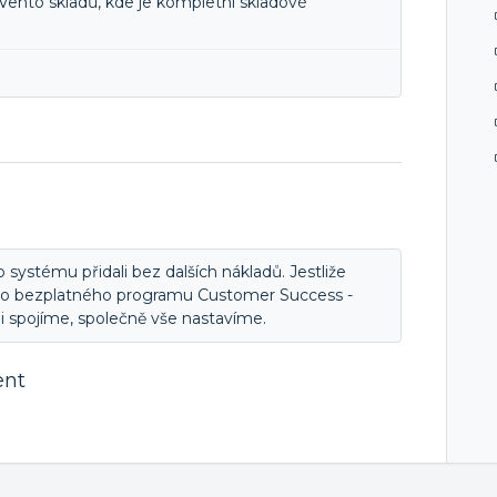
Vento skladů, kde je kompletní skladové
o systému přidali bez dalších nákladů. Jestliže
e do bezplatného programu Customer Success -
 spojíme, společně vše nastavíme.
ent