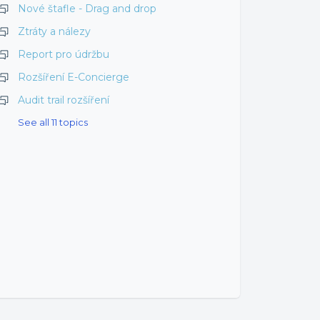
Nové štafle - Drag and drop
Ztráty a nálezy
Report pro údržbu
Rozšíření E-Concierge
Audit trail rozšíření
See all 11 topics